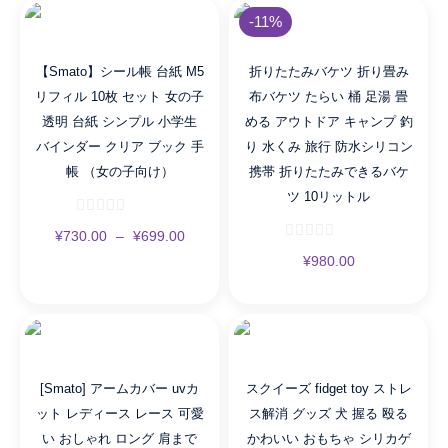
-11%
【Smato】シール帳 台紙 M5
折りたたみバケツ 折り畳み
リフィル 10枚 セット 女の子
布バケツ たらい 桶 足湯 畳
透明 台紙 シンプル 小学生
める アウトドア キャンプ 釣
バインダー クリア ブック 手
り 水くみ 旅行 防水シリコン
帳 （女の子向け）
携帯 折りたたみできるバケ
ツ 10リットル
¥
730.00
–
¥
699.00
¥
980.00
[Smato] アームカバー uvカ
スクイーズ fidget toy ストレ
ット レディース レース 可愛
ス解消 グッズ 犬 握る 殴る
い おしゃれ ロング 肩まで
かわいい おもちゃ シリカゲ