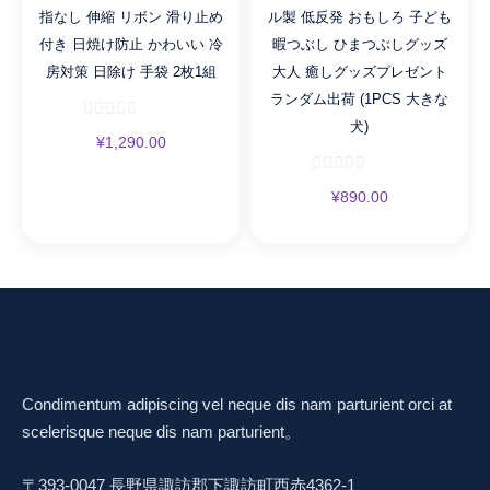
指なし 伸縮 リボン 滑り止め
ル製 低反発 おもしろ 子ども
付き 日焼け防止 かわいい 冷
暇つぶし ひまつぶしグッズ
房対策 日除け 手袋 2枚1組
大人 癒しグッズプレゼント
ランダム出荷 (1PCS 大きな
犬)
¥
1,290.00
¥
890.00
Condimentum adipiscing vel neque dis nam parturient orci at
scelerisque neque dis nam parturient。
〒393-0047 長野県諏訪郡下諏訪町西赤4362-1