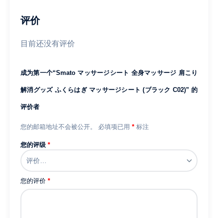
こ
り
评价
解
消
目前还没有评价
グ
ッ
成为第一个“Smato マッサージシート 全身マッサージ 肩こり
ズ
ふ
解消グッズ ふくらはぎ マッサージシート (ブラック C02)” 的
く
评价者
ら
は
您的邮箱地址不会被公开。
必填项已用
*
标注
ぎ
マ
您的评级
*
ッ
サ
ー
您的评价
*
ジ
シ
ー