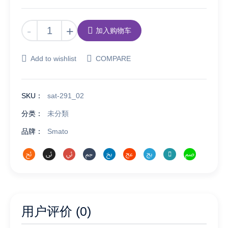
Smato
-
+
加入购物车
マ
ッ
Add to wishlist
COMPARE
サ
ー
ジ
SKU：
sat-291_02
シ
ー
分类：
未分類
ト
品牌：
Smato
全
身
マ
ッ
サ
ー
ジ
用户评价 (0)
肩