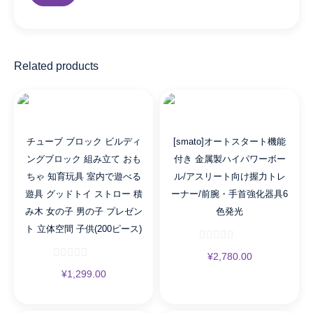
Related products
チューブ ブロック ビルディ
[smato]オートスタート機能
ングブロック 組み立て おも
付き 金属製ハイパワーボー
ちゃ 知育玩具 室内で遊べる
ル/アスリート向け握力トレ
遊具 グッドトイ ストロー 積
ーナー/前腕・手首強化器具6
み木 女の子 男の子 プレゼン
色発光
ト 立体空間 子供(200ピース)
¥
2,780.00
¥
1,299.00