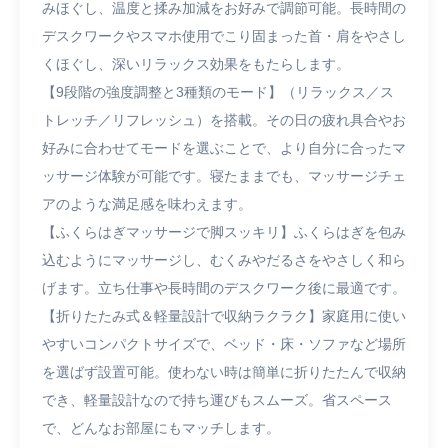
みほぐし、温度と揉み加減をお好みで調節可能。長時間の
デスクワークやスマホ使用でこり固まった首・肩をやさし
くほぐし、深いリラックス効果をもたらします。
【9段階の強度調整と3種類のモード】（リラックス／ス
トレッチ／リフレッシュ）を搭載。その日の疲れ具合やお
好みに合わせてモードを選ぶことで、より自分に合ったマ
ッサージ体験が可能です。寝たままでも、マッサージチェ
アのような満足感を味わえます。
【ふくらはぎマッサージで脚スッキリ】ふくらはぎを包み
込むようにマッサージし、むくみやだるさをやさしく和ら
げます。立ち仕事や長時間のデスクワーク後に最適です。
【折りたたみ式＆軽量設計で収納ラクラク】家庭用に使い
やすいコンパクトサイズで、ベッド・床・ソファなど場所
を選ばず設置可能。使わない時は簡単に折りたたんで収納
でき、軽量設計なので持ち運びもスムーズ。省スペース
で、どんなお部屋にもマッチします。