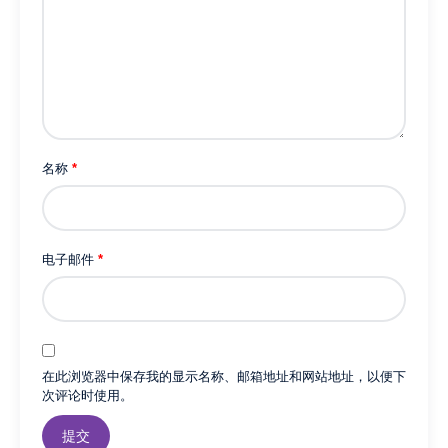
ト
(ブ
ラ
ッ
ク
C02)
数
名称
*
量
电子邮件
*
在此浏览器中保存我的显示名称、邮箱地址和网站地址，以便下
次评论时使用。