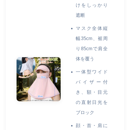
けをしっかり
遮断
マスク全体縦
幅35cm、裾周
り85cmで肩全
体を覆う
一体型ワイド
バイザー付
き、額・目元
の直射日光を
ブロック
顔・首・肩に