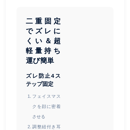
二重固定
でズレに
くい＆超
軽量持ち
運び簡単
ズレ防止4ス
テップ固定
フェイスマス
クを顔に密着
させる
調整紐付き耳