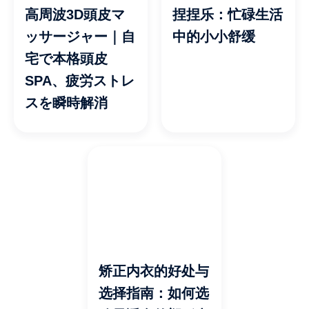
高周波3D頭皮マ
捏捏乐：忙碌生活
ッサージャー｜自
中的小小舒缓
宅で本格頭皮
SPA、疲労ストレ
スを瞬時解消
矫正内衣的好处与
选择指南：如何选