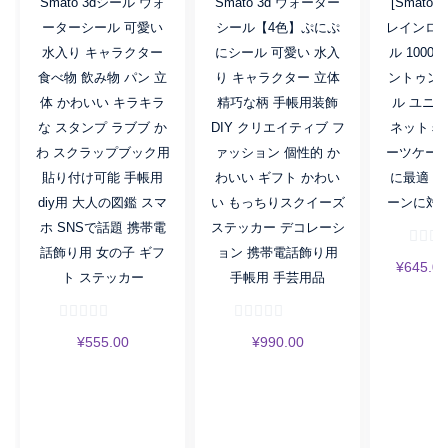
Smato 3dシール ウォ
Smato 3d ウォーター
[Smato
ーターシール 可愛い
シール【4色】ぷにぷ
レインロッ
水入り キャラクター
にシール 可愛い 水入
ル 1000
食べ物 飲み物 パン 立
り キャラクター 立体
ントゥン
体 かわいい キラキラ
精巧な柄 手帳用装飾
ル ユニ
な スタンプ ラブブ か
DIY クリエイティブ フ
ネットミー
わ スクラップブック用
ァッション 個性的 か
ーツケース
貼り付け可能 手帳用
わいい ギフト かわい
に最適 多
diy用 大人の図鑑 スマ
い もっちりスクイーズ
ーンに対応(
ホ SNSで話題 携帯電
ステッカー デコレーシ
話飾り用 女の子 ギフ
ョン 携帯電話飾り用
¥
645.00
ト ステッカー
手帳用 手芸用品
¥
555.00
¥
990.00