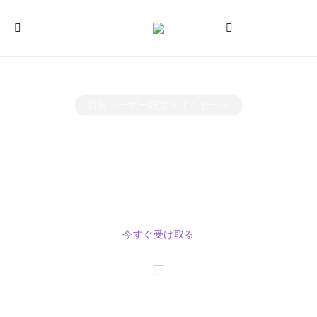
男女兼用・家族で使える電動ヘッドマッサージャー
男女兼用・家族で使える電動ヘッドマッサージャー
男女兼用・家族で使える電動ヘッドマッサージャー
新規ユーザー限定タイムセール
【毎日の疲れ解消】
【毎日の疲れ解消】
【肩こり腰痛に効
クリックして
私たちの
［ヘッドマッサージ
［ヘッドマッサージ
く】
あなた専用
のクーポンを確認し
［全身マッサージマ
ャー 360° 立体揉
ャー 360° 立体揉
3 つのモード搭載！防水仕様で お風呂でも長時
3 つのモード搭載！防水仕様で お風呂でも長時
9 段階強度調整！リモコンで簡単操作 寝たま
まマッサージチェア並みの快適さ
間使っても快適
間使っても快適
ット 改良最新型］
てください
み］
み］
今すぐ詳細を見る
今すぐ詳細を見る
今すぐ詳細を見る
今すぐ詳細を見る
今すぐ詳細を見る
今すぐ受け取る