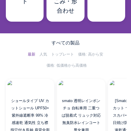
ト
こみ・形
合わせ
すべての製品
最新
人気
トップレート
価格: 高から安
価格: 低価格から高価格
ショールタイプ UV カ
smato 透明レインポン
[Smato]
ットショール UPF50+
チョ 自転車用 二重つ
カット つ
紫外線遮断率 99% 冷
ば脱着式 リュック対応
スカバー 
感速乾 通気性 立ち襟
無臭防水レインコート
日焼け防止
指穴付き長袖 肩背全面
男女兼用
速乾通気