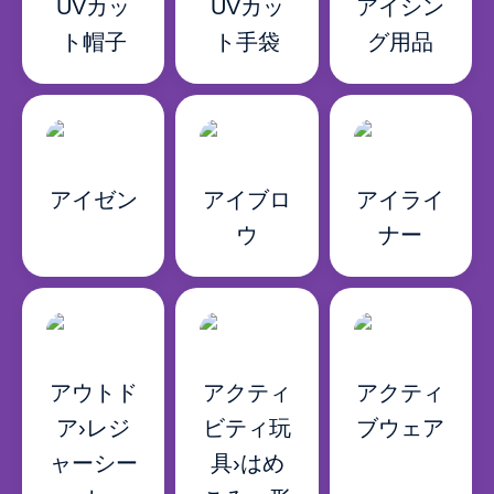
UVカッ
UVカッ
アイシン
ト帽子
ト手袋
グ用品
アイゼン
アイブロ
アイライ
ウ
ナー
アウトド
アクティ
アクティ
ア›レジ
ビティ玩
ブウェア
ャーシー
具›はめ