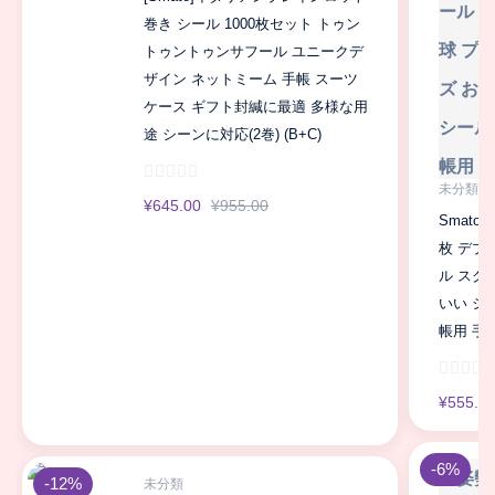
巻き シール 1000枚セット トゥン
トゥントゥンサフール ユニークデ
ザイン ネットミーム 手帳 スーツ
ケース ギフト封緘に最適 多様な用
途 シーンに対応(2巻) (B+C)
未分類
¥
645.00
¥
955.00
Smato
枚 デブ
ル スク
いい シ
帳用 手
¥
555.0
-6%
-12%
未分類