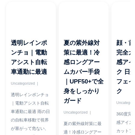
透明レインポ
夏の紫外線対
顔・首
ンチョ｜電動
策に最適！冷
完全ガ
アシスト自転
感ロングアー
感アイ
車通勤に最適
ムカバー手袋
ク 日
｜UPF50+で全
フェイ
Uncategorized
4 8 月, 2026
身をしっかり
ク
透明レインポンチョ
ガード
｜電動アシスト自転
Uncategori
29 6 月, 20
車通勤に最適 雨の日
Uncategorized
360度完
29 6 月, 2026
の自転車移動で視界
感アイスシ
夏の紫外線対策に最
が塞がって危ない、
カットフ
適！冷感ロングアー