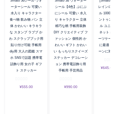
Smato 3dシール ウォ
Smato 3d ウォーター
[Smato
ーターシール 可愛い
シール【4色】ぷにぷ
レインロッ
水入り キャラクター
にシール 可愛い 水入
ル 1000
食べ物 飲み物 パン 立
り キャラクター 立体
ントゥン
体 かわいい キラキラ
精巧な柄 手帳用装飾
ル ユニ
な スタンプ ラブブ か
DIY クリエイティブ フ
ネットミー
わ スクラップブック用
ァッション 個性的 か
ーツケース
貼り付け可能 手帳用
わいい ギフト かわい
に最適 多
diy用 大人の図鑑 スマ
い もっちりスクイーズ
ーンに対応(
ホ SNSで話題 携帯電
ステッカー デコレーシ
話飾り用 女の子 ギフ
ョン 携帯電話飾り用
¥
645.00
ト ステッカー
手帳用 手芸用品
¥
555.00
¥
990.00