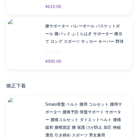
¥
610.00
膝サポーター バレーボール バスケットボ
ール 膝パッド ふくらはぎ サポーター 膝当
て ロング スポーツ サッカー キーパー 野球
¥
990.00
矯正下着
Smato骨盤 ベルト 腰用 コルセット 腰用サ
ポーター 腰痛予防 骨盤サポート サポータ
ー 腰痛コルセット ダイエットベルト 腰痛
緩和 腰椎固定 腰 保護 けが防止 加圧 伸縮
通気 引き締め スポーツ 男女兼用