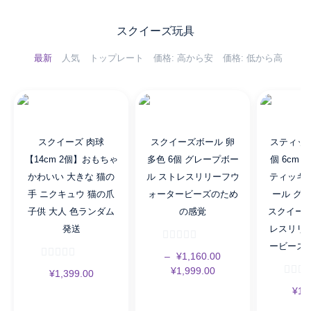
スクイーズ玩具
最新
人気
トップレート
価格: 高から安
価格: 低から高
スクイーズ 肉球
スクイーズボール 卵
スティッキ
【14cm 2個】おもちゃ
多色 6個 グレープボー
個 6cm 
かわいい 大きな 猫の
ル ストレスリリーフウ
ティッキ
手 ニクキュウ 猫の爪
ォータービーズのため
ール グ
子供 大人 色ランダム
の感覚
スクイーズ
発送
レスリリ
ービーズ
–
¥
1,160.00
¥
1,999.00
¥
1,399.00
¥
1,