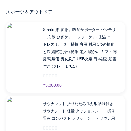
スポーツ＆アウトドア
Smato 膝 肩 肘用温熱サポーター バッテリ
ー式 膝 ひざケアー フットケア- 保温 コー
ドレス ヒーター搭載 肩用 肘用 3つの振動
と温度設定 操作簡単 老人 暖かい ギフト 家
庭/職場用 男女兼用 USB充電 日本語説明書
付き (グレー 1PCS)
¥
3,800.00
サウナマット 折りたたみ 1枚 収納袋付き
サウナシート 軽量 クッションシート 折り
畳み コンパクト レジャーシート サウナ用