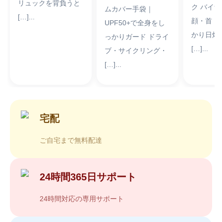
リュックを背負うと
ク バイ
ムカバー手袋｜
[…]...
顔・首・
UPF50+で全身をし
かり日焼
っかりガード ドライ
[…]...
ブ・サイクリング・
[…]...
宅配
ご自宅まで無料配達
24時間365日サポート
24時間対応の専用サポート