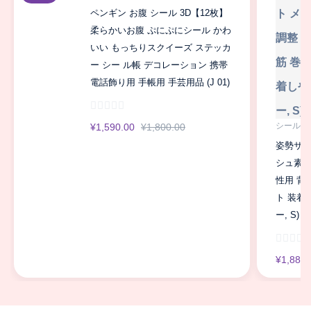
ペンギン お腹 シール 3D【12枚】
柔らかいお腹 ぷにぷにシール かわ
いい もっちりスクイーズ ステッカ
ー シー ル帳 デコレーション 携帯
電話飾り用 手帳用 手芸用品 (J 01)
シール・
¥
1,590.00
¥
1,800.00
姿勢サポ
シュ素材
性用 背
ト 装着
ー, S)
¥
1,888.