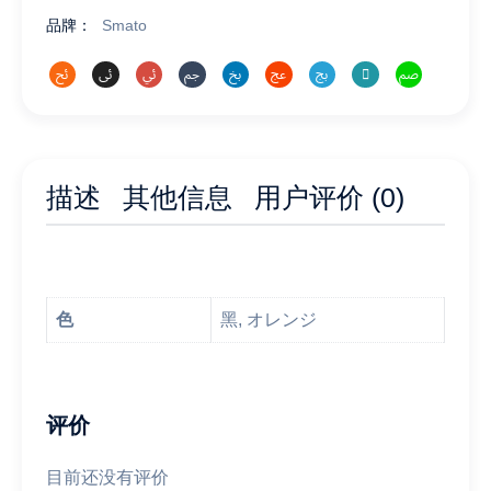
毛
品牌：
Smato
切
り
数
量
描述
其他信息
用户评价 (0)
色
黑, オレンジ
评价
目前还没有评价