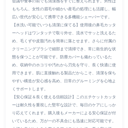
会議や食事の前でも清潔感をすぐに整えられます。男性は
もちろん、女性の眉毛や細かい産毛の処理にも活躍し、幅
広い世代が安心して携帯できる多機能シェーバーです。
【水洗い可能でいつも清潔に保てる】使用後の鼻毛カッタ
ーヘッドはワンタッチで取り外せ、流水でサッと洗えるた
め、毛くずや皮脂汚れを簡単に落とせます。さらに付属の
クリーニングブラシで細部まで清掃でき、常に衛生的な状
態を保つことが可能です。防塵カバーも備わっているた
め、収納中のホコリや汚れから刃先を守り、長く快適に使
用できます。肌に直接触れる製品だからこそ、清潔を保ち
やすい構造が安心感を高め、日常のグルーミングを心地よ
くサポートします。
【安心保証＆長く使える信頼設計】このエチケットカッタ
ーは耐久性を重視した堅牢な設計で、毎日のケアにしっか
り応えてくれます。購入後もメーカーによる安心保証が付
いているため、万が一の不具合にも迅速に対応可能です。