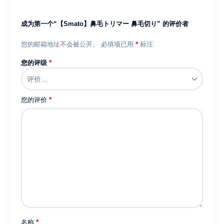
成为第一个“【Smato】鼻毛トリマー 鼻毛切り” 的评价者
您的邮箱地址不会被公开。
必填项已用
*
标注
您的评级
*
您的评价
*
名称
*