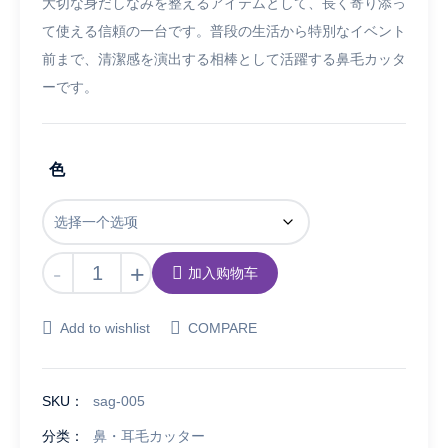
大切な身だしなみを整えるアイテムとして、長く寄り添っ
て使える信頼の一台です。普段の生活から特別なイベント
前まで、清潔感を演出する相棒として活躍する鼻毛カッタ
ーです。
色
【Smato】
-
+
加入购物车
鼻
毛
Add to wishlist
COMPARE
ト
リ
マ
SKU：
sag-005
ー
鼻
分类：
鼻・耳毛カッター