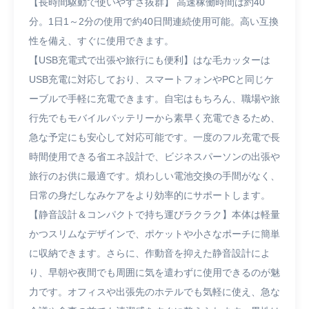
【長時間駆動で使いやすさ抜群】 高速稼働時間は約40
分。1日1～2分の使用で約40日間連続使用可能。高い互換
性を備え、すぐに使用できます。
【USB充電式で出張や旅行にも便利】はな毛カッターは
USB充電に対応しており、スマートフォンやPCと同じケ
ーブルで手軽に充電できます。自宅はもちろん、職場や旅
行先でもモバイルバッテリーから素早く充電できるため、
急な予定にも安心して対応可能です。一度のフル充電で長
時間使用できる省エネ設計で、ビジネスパーソンの出張や
旅行のお供に最適です。煩わしい電池交換の手間がなく、
日常の身だしなみケアをより効率的にサポートします。
【静音設計＆コンパクトで持ち運びラクラク】本体は軽量
かつスリムなデザインで、ポケットや小さなポーチに簡単
に収納できます。さらに、作動音を抑えた静音設計によ
り、早朝や夜間でも周囲に気を遣わずに使用できるのが魅
力です。オフィスや出張先のホテルでも気軽に使え、急な