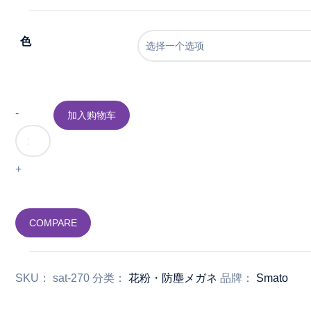
色
-
加入购物车
[Smato]
花
粉
+
症
メ
ガ
COMPARE
ネ
花
粉
SKU：
sat-270
分类：
花粉・防塵メガネ
品牌：
Smato
メ
ガ