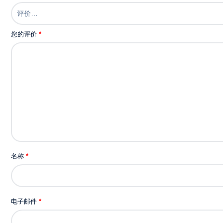
ゴ
ー
グ
您的评价
*
ル
フ
ー
ド
つ
き
タ
イ
プ
花
名称
*
粉
対
策
メ
电子邮件
*
ガ
ネ