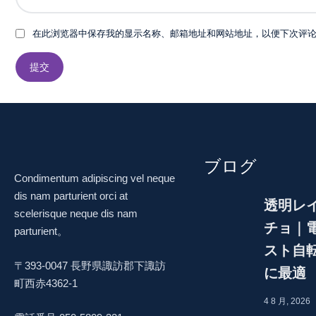
花
粉
在此浏览器中保存我的显示名称、邮箱地址和网站地址，以便下次评
用
メ
ガ
ネ
花
粉
症
ブログ
用
Condimentum adipiscing vel neque
花
dis nam parturient orci at
粉
透明レ
scelerisque neque dis nam
よ
チョ｜
parturient。
け
スト自
キ
〒393-0047 長野県諏訪郡下諏訪
ッ
に最適
町西赤4362-1
ズ
4 8 月, 2026
子