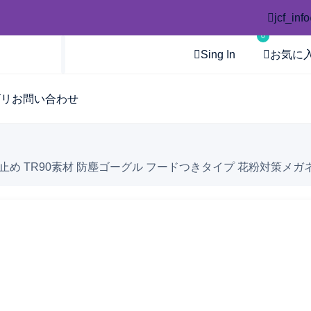
jcf_inf
0
Sing In
お気に
ゴリ
お問い合わせ
曇り止め TR90素材 防塵ゴーグル フードつきタイプ 花粉対策メガ
推し活にもコラージュにも♪ 今人気の「透明
「触って癒される♡SNSで話題の『ぷにぷに