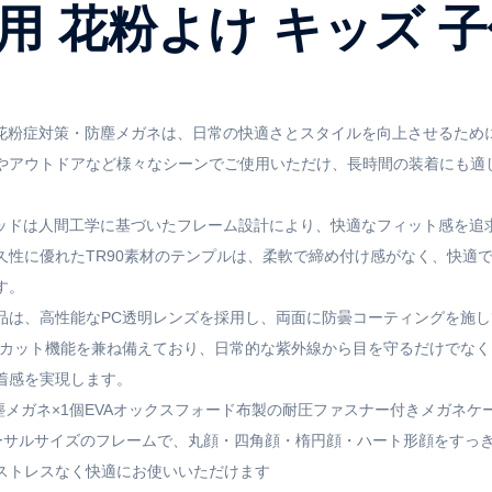
用 花粉よけ キッズ 
】花粉症対策・防塵メガネは、日常の快適さとスタイルを向上させるた
やアウトドアなど様々なシーンでご使用いただけ、長時間の装着にも適
パッドは人間工学に基づいたフレーム設計により、快適なフィット感を
久性に優れたTR90素材のテンプルは、柔軟で締め付け感がなく、快適
す。
製品は、高性能なPC透明レンズを採用し、両面に防曇コーティングを施
イトカット機能を兼ね備えており、日常的な紫外線から目を守るだけでな
着感を実現します。
mm防塵メガネ×1個EVAオックスフォード布製の耐圧ファスナー付きメガネケ
バーサルサイズのフレームで、丸顔・四角顔・楕円顔・ハート形顔をすっ
ストレスなく快適にお使いいただけます