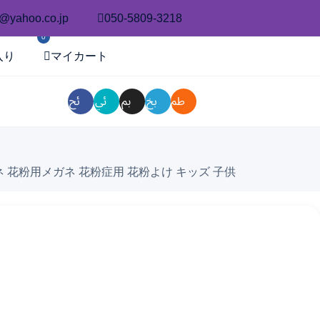
o@yahoo.co.jp
050-5809-3218
0
入り
マイカート
ネ 花粉用メガネ 花粉症用 花粉よけ キッズ 子供
シール帳バインダー」が選ばれる理由
シール』が大人にも人気な理由」