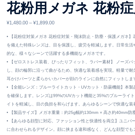
花粉用メガネ 花粉症
价
¥
1,480.00
–
¥
1,899.00
格
• 【花粉症対策メガネ 花粉症対策・飛沫防止・防塵・保護メガネ
范
を備えた特殊レンズは、目を保護し、疲労を軽減します。日常生活
的な、様々なシーンで活躍する多機能なメガネです。
围：
• 【ゼロストレス装着、ぴったりフィット、ラバー素材】 ノーズ
¥1,480.00
し、顔の輪郭に沿って曲がるため、快適な装着感を実現。軽量で耐
至
耳かけパーツと柔らかいカバーが顔のラインに自然にフィットしま
¥1,899.00
• 【全能レンズ：ブルーライトカット・UVカット・防曇機能】本
を確保します。レンズは99%のUVカット機能と35%のブルーラ
イトを軽減し、目の負担を和らげます。あらゆるシーンで快適な装
• 【製品サイズ】メガネ重量：約25g幅約130mm × 高さ約40
• 【あらゆる顔型に対応。ファッション性と快適性を両立】ユニ
に合わせられるデザイン。顔に挟まる違和感なく、どんな顔型でも