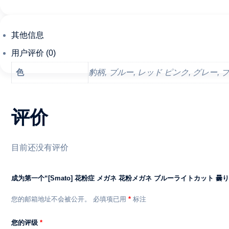
ネ
ブ
ル
其他信息
ー
ラ
用户评价 (0)
イ
色
豹柄, ブルー, レッド ピンク, グレー, 
ト
カ
ッ
评价
ト
曇
り
目前还没有评价
止
め
TR90
成为第一个“[Smato] 花粉症 メガネ 花粉メガネ ブルーライトカット 
素
您的邮箱地址不会被公开。
必填项已用
*
标注
材
防
您的评级
*
塵