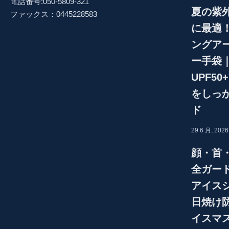
電話番号:050-5809-321
供
夏の紫
ファックス：0445228583
数
に最適
量
ングア
ー手袋
UPF50
をしっ
ド
29 6 月, 2026
顔・首
全ガード
アイス
日焼け
イスマ