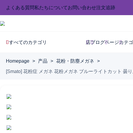
よくある質問
私たちについて
お問い合わせ
注文追跡
すべてのカテゴリ
店
ブログ
ページ
カテ
Homepage
>
产品
>
花粉・防塵メガネ
>
[Smato] 花粉症 メガネ 花粉メガネ ブルーライトカット 