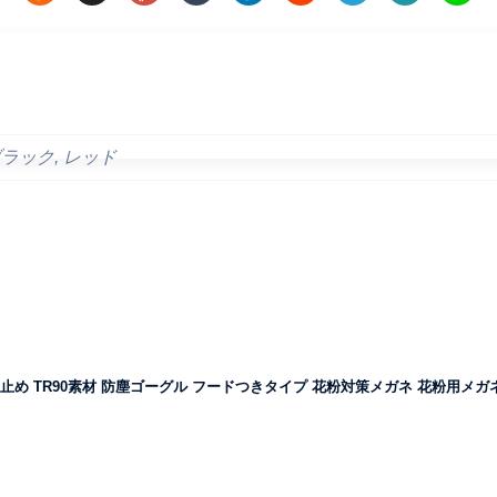
ブラック, レッド
曇り止め TR90素材 防塵ゴーグル フードつきタイプ 花粉対策メガネ 花粉用メガ