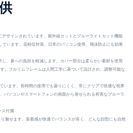
子供
めにデザインされています。紫外線カットとブルーライトカット機能
しています。花粉症対策、日常のパソコン使用、飛沫防止にも効果
追求し、鼻への負担を軽減します。カバー部分は柔らかい素材を使用
です。フルリムフレームは人間工学に基づいて設計され、調整可能な
しています。長時間の使用でも曇りにくく、常にクリアで快適な視界
く、パソコンやスマートフォンの画面から発せられる有害なブルーラ
ース付属
きり魅せます。装着感が快適でバランスが良く、どんな顔型にも自然