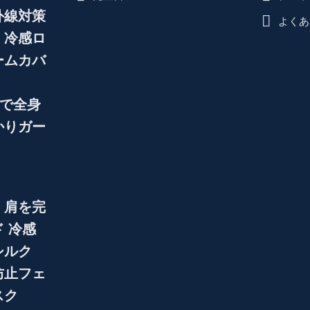
外線対策
よくあ
！冷感ロ
ームカバ
｜
+で全身
かりガー
・肩を完
 冷感
シルク
防止フェ
スク