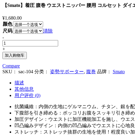
【Smato】着圧 腹巻 ウエストニッパー 腰用 コルセット ダ
¥
1,680.00
颜色
尺码
清除
-
【Smato】
着
+
圧
加入购物车
腹
Compare
巻
SKU：
sac-104
分类：
姿勢サポーター
,
腹巻
品牌：
Smato
ウ
エ
描述
ス
其他信息
ト
用户评价 (0)
ニ
ッ
抗菌繊維：内側の生地にゲルマニウム、チタン、銀を配
パ
下腹部を引き締める：ポッコリお腹をスッキリ引き締め
ー
加圧デザイン：ウエストに加圧機能加工を施し、ウエス
腰
凹凸編みデザイン：内側の凹凸編みでウエストに心地良
用
ストレッチ：ストレッチ抜群の生地を使用！程度良い加