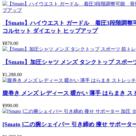
【Smato】ハイウエスト ガードル 着圧3段階
コルセット ダイエット ヒップアップ
¥
870.00
【Smato】加圧シャツ メンズ タンクトップ スポー
¥
1,288.00
腹巻き メンズ レディース 暖かい 薄手 はらまき 
¥
990.00
[Smato ]二の腕シェイパー 引き締め 痩せ サポー