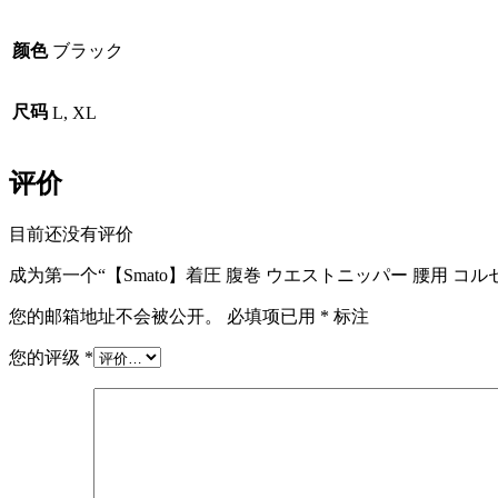
コ
ル
颜色
ブラック
セ
ッ
ト
尺码
L, XL
ダ
イ
エ
评价
ッ
ト
目前还没有评价
サ
ポ
成为第一个“【Smato】着圧 腹巻 ウエストニッパー 腰用 コ
ー
タ
您的邮箱地址不会被公开。
必填项已用
*
标注
ー
您的评级
*
加
圧
ベ
ル
ト
腰