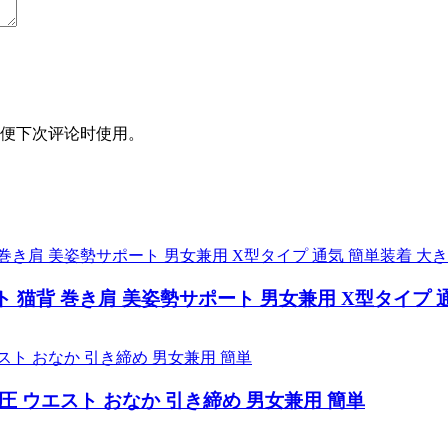
便下次评论时使用。
 猫背 巻き肩 美姿勢サポート 男女兼用 X型タイプ 
圧 ウエスト おなか 引き締め 男女兼用 簡単