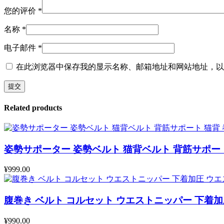
痛
您的评价
*
腰
椎
名称
*
大
き
电子邮件
*
い
サ
在此浏览器中保存我的显示名称、邮箱地址和网站地址，以
イ
ズ
男
性
Related products
用
メ
ン
ズ
姿勢サポーター 姿勢ベルト 猫背ベルト 背筋サポート
数
量
¥
999.00
腹巻き ベルト コルセット ウエストニッパー 下着加
¥
990.00