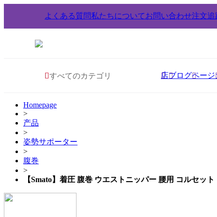
よくある質問
私たちについて
お問い合わせ
注文追
店
ブログ
ページ
すべてのカテゴリ
Homepage
>
产品
>
姿勢サポーター
>
腹巻
>
【Smato】着圧 腹巻 ウエストニッパー 腰用 コルセッ