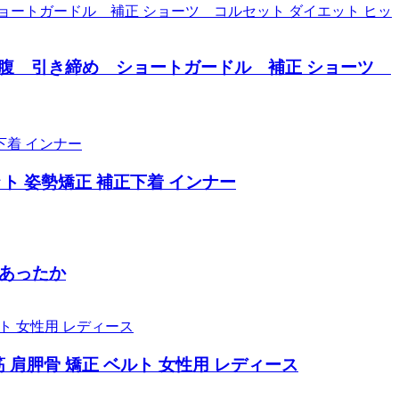
 お腹 引き締め ショートガードル 補正 ショーツ
ット 姿勢矯正 補正下着 インナー
 あったか
筋 肩胛骨 矯正 ベルト 女性用 レディース