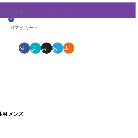
@yahoo.co.jp
050-5809-3218
0
マイカート
性用 メンズ
今人気の「透明シール帳バインダー」が選ばれる理由
の『ぷにぷにシール』が大人にも人気な理由」