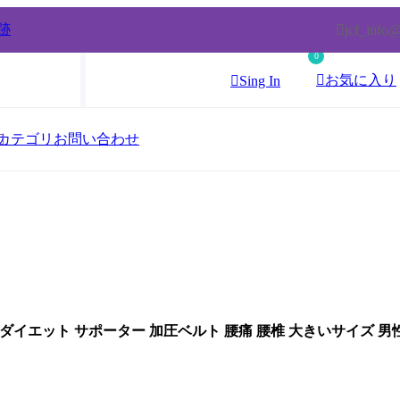
跡
jcf_info
0
お気に入り
Sing In
カテゴリ
お問い合わせ
ト ダイエット サポーター 加圧ベルト 腰痛 腰椎 大きいサイズ 男
推し活にもコラージュにも♪ 
「触って癒される♡SNSで話題