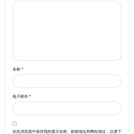
3
段
階
強
度
調
整
IPX7
全
身
名称
*
防
水
軽
量
电子邮件
*
181g
携
帯
型
在此浏览器中保存我的显示名称、邮箱地址和网站地址，以便下
ワ