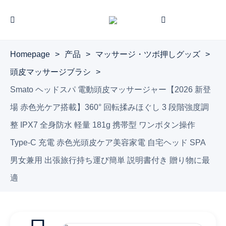
Homepage
>
产品
>
マッサージ・ツボ押しグッズ
>
頭皮マッサージブラシ
>
Smato ヘッドスパ 電動頭皮マッサージャー【2026 新登
場 赤色光ケア搭載】360° 回転揉みほぐし 3 段階強度調
整 IPX7 全身防水 軽量 181g 携帯型 ワンボタン操作
Type-C 充電 赤色光頭皮ケア美容家電 自宅ヘッド SPA
男女兼用 出張旅行持ち運び簡単 説明書付き 贈り物に最
適