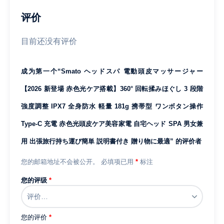
【2026
新
评价
登
場
目前还没有评价
赤
色
成为第一个“Smato ヘッドスパ 電動頭皮マッサージャー
光
ケ
【2026 新登場 赤色光ケア搭載】360° 回転揉みほぐし 3 段階
ア
強度調整 IPX7 全身防水 軽量 181g 携帯型 ワンボタン操作
搭
載】
Type-C 充電 赤色光頭皮ケア美容家電 自宅ヘッド SPA 男女兼
360°
用 出張旅行持ち運び簡単 説明書付き 贈り物に最適” 的评价者
回
転
您的邮箱地址不会被公开。
必填项已用
*
标注
揉
您的评级
*
み
ほ
ぐ
し
您的评价
*