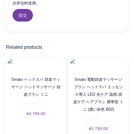
次评论时使用。
ン
ボ
タ
ン
操
作
Related products
Type-
C
充
電
赤
Smato ヘッドスパ 頭皮マッ
Smato 電動頭皮マッサージ
色
サージ ヘッドマッサージ 頭
ブラシ ヘッドスパ エッセン
光
皮ブラシ ミニ
ス導入 LED 光ケア 温熱 頭
頭
皮ケア ヘアブラシ 携帯型 ミ
皮
ニ (濃い灰色 B02)
ケ
¥
4,799.00
ア
美
¥
5,799.00