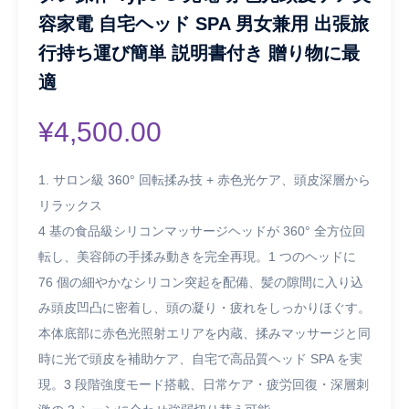
容家電 自宅ヘッド SPA 男女兼用 出張旅
行持ち運び簡単 説明書付き 贈り物に最
適
¥
4,500.00
1. サロン級 360° 回転揉み技 + 赤色光ケア、頭皮深層から
リラックス
4 基の食品級シリコンマッサージヘッドが 360° 全方位回
転し、美容師の手揉み動きを完全再現。1 つのヘッドに
76 個の細やかなシリコン突起を配備、髪の隙間に入り込
み頭皮凹凸に密着し、頭の凝り・疲れをしっかりほぐす。
本体底部に赤色光照射エリアを内蔵、揉みマッサージと同
時に光で頭皮を補助ケア、自宅で高品質ヘッド SPA を実
現。3 段階強度モード搭載、日常ケア・疲労回復・深層刺