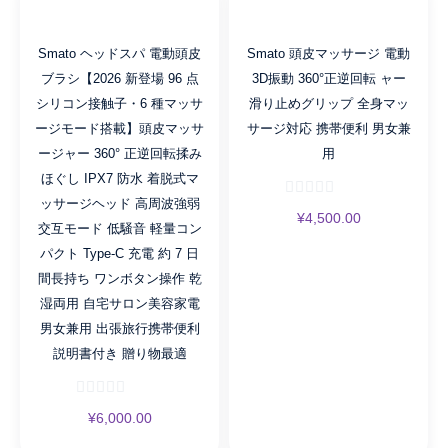
運
び
Smato ヘッドスパ 電動頭皮
Smato 頭皮マッサージ 電動
簡
ブラシ【2026 新登場 96 点
3D振動 360°正逆回転 ャー
単
シリコン接触子・6 種マッサ
滑り止めグリップ 全身マッ
説
ージモード搭載】頭皮マッサ
サージ対応 携帯便利 男女兼
明
ージャー 360° 正逆回転揉み
用
書
付
ほぐし IPX7 防水 着脱式マ
き
ッサージヘッド 高周波強弱
¥
4,500.00
贈
交互モード 低騒音 軽量コン
り
パクト Type-C 充電 約 7 日
物
間長持ち ワンボタン操作 乾
に
湿両用 自宅サロン美容家電
最
男女兼用 出張旅行携帯便利
適
説明書付き 贈り物最適
数
量
¥
6,000.00