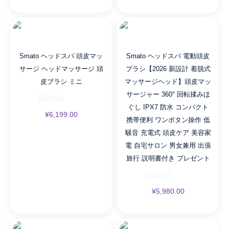
容
家
電
自
宅
Smato ヘッドスパ 頭皮マッ
Smato ヘッドスパ 電動頭皮
ヘ
サージ ヘッドマッサージ 頭
ブラシ【2026 新設計 着脱式
ッ
皮ブラシ ミニ
マッサージヘッド】頭皮マッ
ド
サージャー 360° 回転揉みほ
SPA
ぐし IPX7 防水 コンパクト
男
¥
6,199.00
携帯便利 ワンボタン操作 低
女
騒音 充電式 頭皮ケア 美容家
兼
電 自宅サロン 男女兼用 出張
用
旅行 説明書付き プレゼント
出
張
旅
¥
5,980.00
行
持
ち