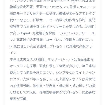
4. ワンボタン簡単操作 + 静音モーター + Type-C 急速充電
複雑な設定不要、天面の 1 つのボタンで電源 ON/OFF・3
段階モード切り替えを一括操作、機械が苦手な方でもすぐ
使いこなせる。低騒音モーター内蔵で動作音を抑制、夜間
就寝前でも周囲を気にせずマッサージを楽しめる。汎用性
の高い Type-C 充電端子を採用、モバイルバッテリー・ス
マホ充電器で給電可能、コードレスで使用自由度が高い。
5. 肌に優しい高品質素材、プレゼントに最適な高級デザ
イン
本体は丈夫な ABS 樹脂、マッサージヘッドは食品級柔ら
かシリコンを採用。頭皮に優しく刺激が少なく、毎日連続
使用しても痛みを感じにくい。シンプルなホワイトメイン
にクリア光沢パネルをあしらった上品なデザインは男女問
わず使用可能。誕生日・記念日・母の日・父の日などの贈
り物として大人気、専用説明書付きでプレゼントに必要な
要素が完備。