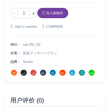
Smato
-
+
加入购物车
ヘ
ッ
Add to wishlist
COMPARE
ド
ス
パ
SKU：
sat-292_02
電
動
分类：
頭皮マッサージブラシ
頭
品牌：
Smato
皮
マ
ッ
サ
ー
ジ
ャ
用户评价 (0)
ー