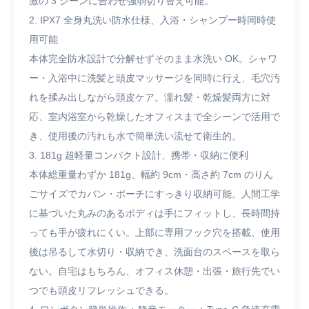
激の 3 シーンに合わせ強弱切り替え可能。
2. IPX7 全身丸洗い防水仕様、入浴・シャンプー時同時使
用可能
本体完全防水設計で分解せずそのまま水洗い OK。シャワ
ー・入浴中に洗髪と頭皮マッサージを同時に行え、毛穴汚
れを揉み出しながら頭皮ケア。濡れ髪・乾燥髪両方に対
応、室内浴室から乾燥したオフィスまで全シーンで活用で
き、使用後の汚れも水で簡単洗い流せて衛生的。
3. 181g 超軽量コンパクト設計、携帯・収納に便利
本体総重量わずか 181g、幅約 9cm・高さ約 7cm のりん
ごサイズでカバン・ポーチにすっきり収納可能。人間工学
に基づいた丸みのあるボディは手にフィットし、長時間持
っても手が疲れにくい。上部に専用フック穴を搭載、使用
後は吊るして水切り・収納でき、洗面台のスペースを取ら
ない。自宅はもちろん、オフィス休憩・出張・旅行先でい
つでも頭皮リフレッシュできる。