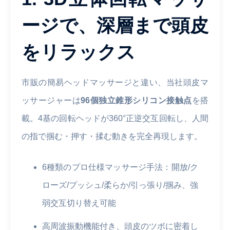
ージで、深層まで頭皮
をリラックス
市販の簡易ヘッドマッサージと違い、当社頭皮マ
ッサージャーは
96個独立錐形シリコン接触点
を搭
載。4基の回転ヘッドが360°正逆交互回転し、人間
の指で掴む・押す・揉む動きを完全再現します。
6種類のプロ仕様マッサージ手法：開放/ク
ローズ/プッシュ/柔らか/引っ張り/掴み、強
弱交互切り替え可能
高周波振動機能付き、頭皮のツボに密着し