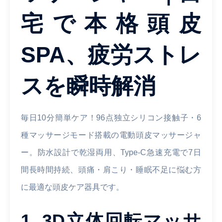
宅で本格頭皮
SPA、疲労ストレ
スを瞬時解消
毎日10分簡単ケア！96点独立シリコン接触子・6
種マッサージモード搭載の電動頭皮マッサージャ
ー。防水設計で乾湿両用、Type-C急速充電で7日
間長時間持続、頭痛・肩こり・睡眠不足に悩む方
に最適な頭皮ケア器具です。
1. 3D立体回転マッサ