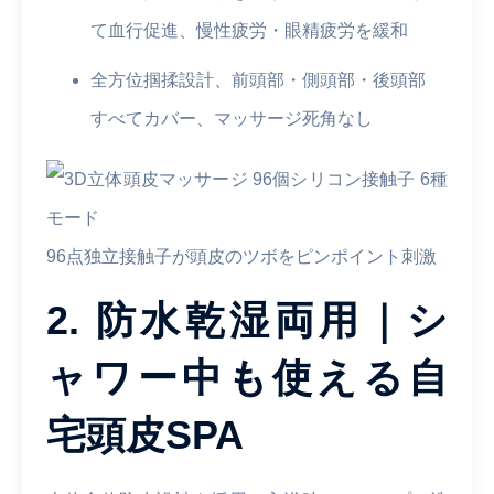
て血行促進、慢性疲労・眼精疲労を緩和
全方位掴揉設計、前頭部・側頭部・後頭部
すべてカバー、マッサージ死角なし
96点独立接触子が頭皮のツボをピンポイント刺激
2. 防水乾湿両用｜シ
ャワー中も使える自
宅頭皮SPA